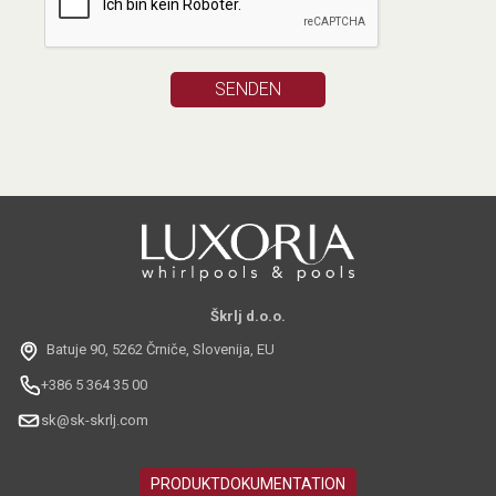
Škrlj d.o.o.
Batuje 90, 5262 Črniče, Slovenija, EU
+386 5 364 35 00
sk@sk-skrlj.com