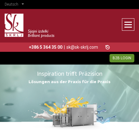
Deutsch
+386 5 364 35 00
|
sk@sk-skrlj.com
B2B LOGIN
Inspiration trifft Präzision
Lösungen aus der Praxis für die Praxis