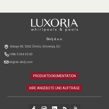
Škrlj d.o.o.
Batuje 90, 5262 Črniče, Slovenija, EU
+386 5 364 35 00
sk@sk-skrlj.com