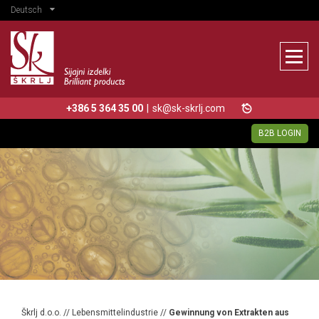
Deutsch
+386 5 364 35 00
|
sk@sk-skrlj.com
B2B LOGIN
Škrlj d.o.o.
//
Lebensmittelindustrie
//
Gewinnung von Extrakten aus