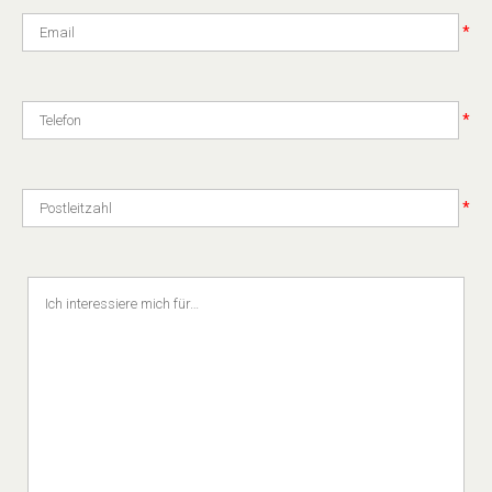
*
*
*