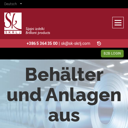
Deutsch
+386 5 364 35 00
|
sk@sk-skrlj.com
B2B LOGIN
Behälter
und Anlagen
aus