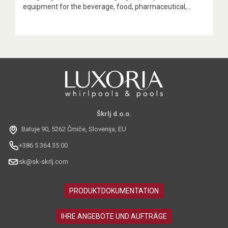
equipment for the beverage, food, pharmaceutical,...
Škrlj d.o.o.
Batuje 90, 5262 Črniče, Slovenija, EU
+386 5 364 35 00
sk@sk-skrlj.com