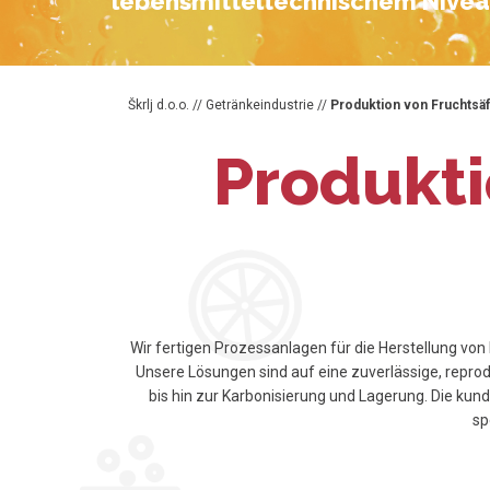
lebensmitteltechnischem Nive
Škrlj d.o.o.
//
Getränkeindustrie
//
Produktion von Fruchtsäf
Produkti
Wir fertigen Prozessanlagen für die Herstellung vo
Unsere Lösungen sind auf eine zuverlässige, repro
bis hin zur Karbonisierung und Lagerung. Die kun
sp