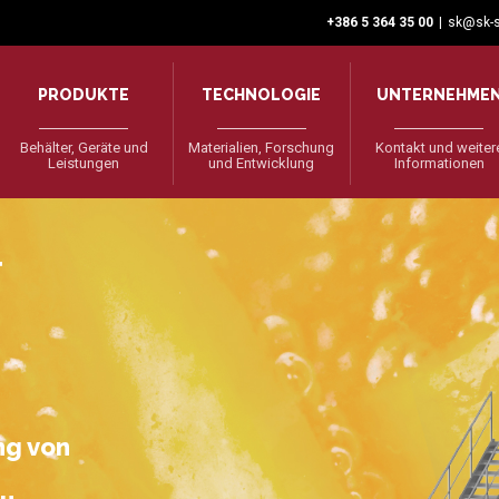
+386 5 364 35 00
|
sk@sk-s
PRODUKTE
TECHNOLOGIE
UNTERNEHME
Behälter, Geräte und
Materialien, Forschung
Kontakt und weiter
Leistungen
und Entwicklung
Informationen
r
ng von