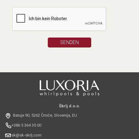
Škrlj d.o.o.
Batuje 90, 5262 Črniče, Slovenija, EU
+386 5 364 35 00
sk@sk-skrlj.com