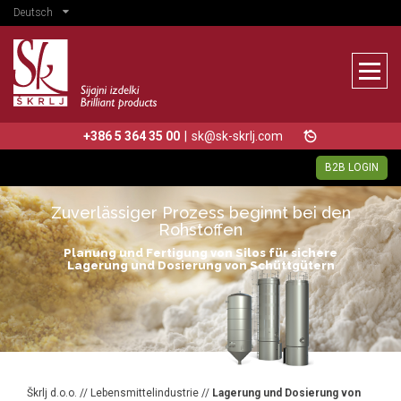
Deutsch
+386 5 364 35 00
|
sk@sk-skrlj.com
B2B LOGIN
Zuverlässiger Prozess beginnt bei den
Rohstoffen
Planung und Fertigung von Silos für sichere
Lagerung und Dosierung von Schüttgütern
Škrlj d.o.o.
//
Lebensmittelindustrie
//
Lagerung und Dosierung von