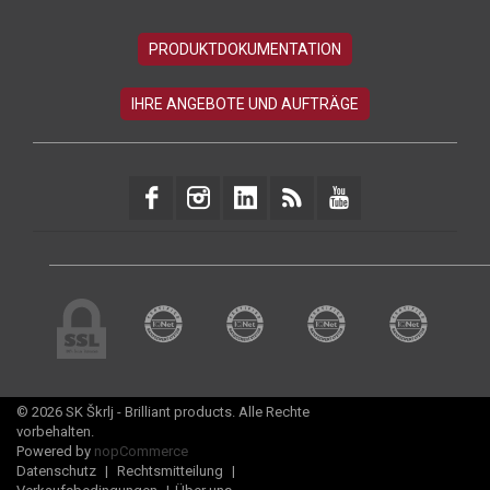
© 2026 SK Škrlj - Brilliant products. Alle Rechte
vorbehalten.
Powered by
nopCommerce
Datenschutz
|
Rechtsmitteilung
|