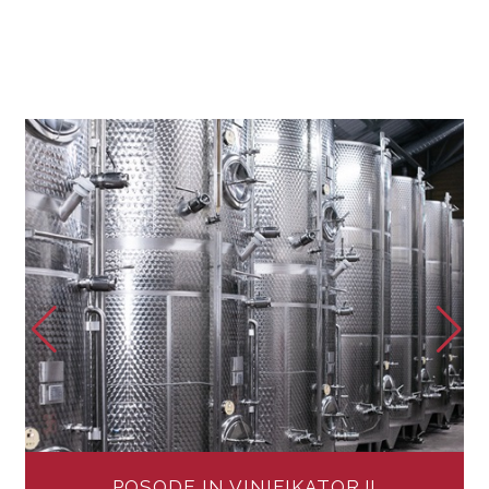
Posode in vinifikatorji
Za vse ključne faze predelave grozdja – od
maceracije, fermentacije, dekantacije do zorenja in
hrambe vina v kontroliranih pogojih.
VEČ
POSODE IN VINIFIKATORJI