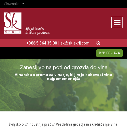
Slovensko
+386 5 364 35 00
|
sk@sk-skrlj.com
B2B PRIJAVA
Zanesljivo na poti od grozda do vina
Vinarska oprema za vinarje, ki jim je kakovost vina
najpomembnejša
Škrlj d.o.o.
//
Industrija pijač
//
Predelava grozdja in skladiščenje vina