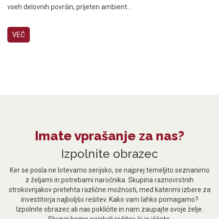
vseh delovnih površin, prijeten ambient...
VEČ
Imate vprašanje za nas?
Izpolnite obrazec
Ker se posla ne lotevamo serijsko, se najprej temeljito seznanimo
z željami in potrebami naročnika. Skupina raznovrstnih
strokovnjakov pretehta različne možnosti, med katerimi izbere za
investitorja najboljšo rešitev. Kako vam lahko pomagamo?
Izpolnite obrazec ali nas pokličite in nam zaupajte svoje želje.
Skupaj bomo poiskali rešitev, ki jo iščete.