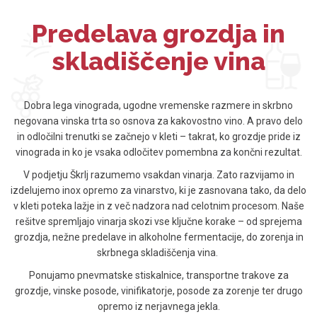
Predelava grozdja in
skladiščenje vina
Dobra lega vinograda, ugodne vremenske razmere in skrbno
negovana vinska trta so osnova za kakovostno vino. A pravo delo
in odločilni trenutki se začnejo v kleti – takrat, ko grozdje pride iz
vinograda in ko je vsaka odločitev pomembna za končni rezultat.
V podjetju Škrlj razumemo vsakdan vinarja. Zato razvijamo in
izdelujemo inox opremo za vinarstvo, ki je zasnovana tako, da delo
v kleti poteka lažje in z več nadzora nad celotnim procesom. Naše
rešitve spremljajo vinarja skozi vse ključne korake – od sprejema
grozdja, nežne predelave in alkoholne fermentacije, do zorenja in
skrbnega skladiščenja vina.
Ponujamo pnevmatske stiskalnice, transportne trakove za
grozdje, vinske posode, vinifikatorje, posode za zorenje ter drugo
opremo iz nerjavnega jekla.