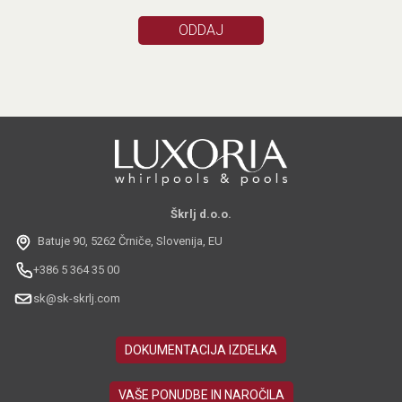
Škrlj d.o.o.
Batuje 90, 5262 Črniče, Slovenija, EU
+386 5 364 35 00
sk@sk-skrlj.com