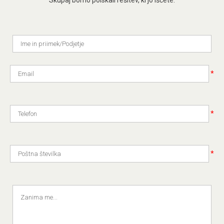
*
*
*