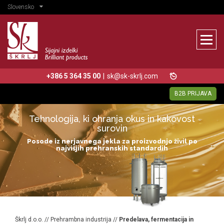
Slovensko
+386 5 364 35 00
|
sk@sk-skrlj.com
B2B PRIJAVA
Tehnologija, ki ohranja okus in kakovost
surovin
Posode iz nerjavnega jekla za proizvodnjo živil po
najvišjih prehranskih standardih
Škrlj d.o.o.
//
Prehrambna industrija
//
Predelava, fermentacija in