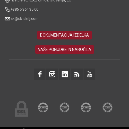
Batuje 90, 5262 Črniče, Slovenija, EU
+386 5 364 35 00
sk@sk-skrlj.com