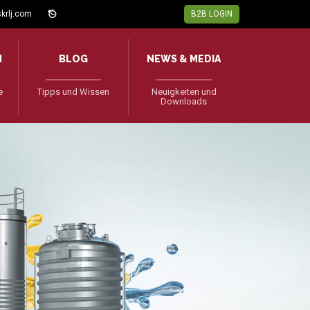
krlj.com
B2B LOGIN
N
BLOG
NEWS & MEDIA
e
Tipps und Wissen
Neuigkeiten und
Downloads