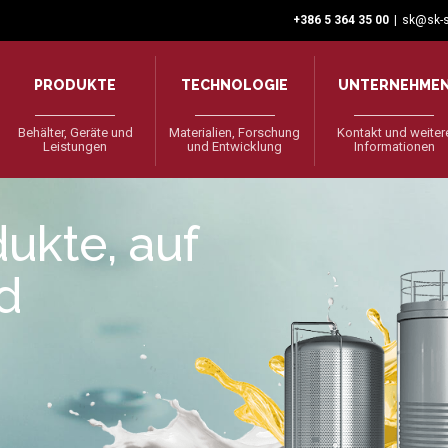
+386 5 364 35 00
|
sk@sk-s
PRODUKTE
TECHNOLOGIE
UNTERNEHME
Behälter, Geräte und
Materialien, Forschung
Kontakt und weiter
Leistungen
und Entwicklung
Informationen
ukte, auf
nd