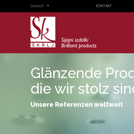
Deutsch
KONTAKT
Glänzende Prod
die wir stolz si
Unsere Referenzen weltweit