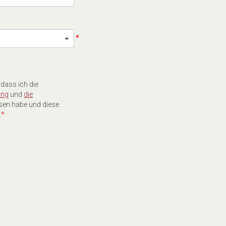
*
 dass ich die
ung
und
die
sen habe und diese
.
*