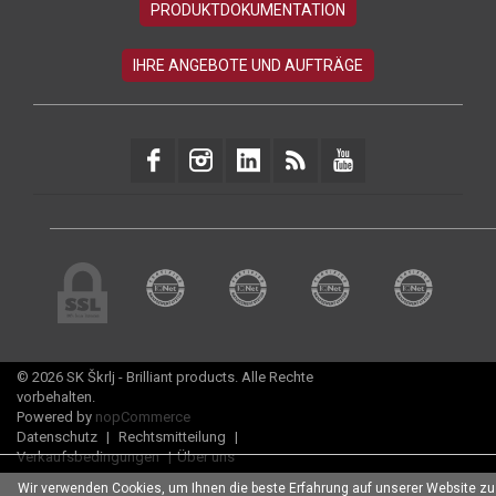
© 2026 SK Škrlj - Brilliant products. Alle Rechte
vorbehalten.
Powered by
nopCommerce
Datenschutz
|
Rechtsmitteilung
|
Verkaufsbedingungen
|
Über uns
Wir verwenden Cookies, um Ihnen die beste Erfahrung auf unserer Website zu