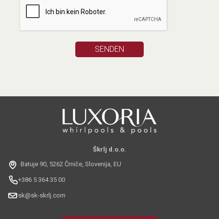
Škrlj d.o.o.
Batuje 90, 5262 Črniče, Slovenija, EU
+386 5 364 35 00
sk@sk-skrlj.com