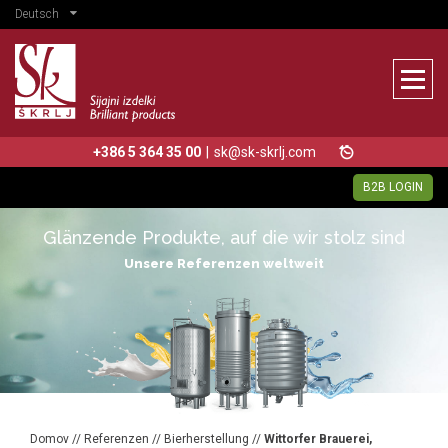
Deutsch
+386 5 364 35 00
|
sk@sk-skrlj.com
B2B LOGIN
Glänzende Produkte, auf die wir stolz sind
Unsere Referenzen weltweit
Domov
//
Referenzen
//
Bierherstellung
//
Wittorfer Brauerei,