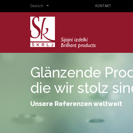
Deutsch
KONTAKT
Glänzende Prod
die wir stolz si
Unsere Referenzen weltweit