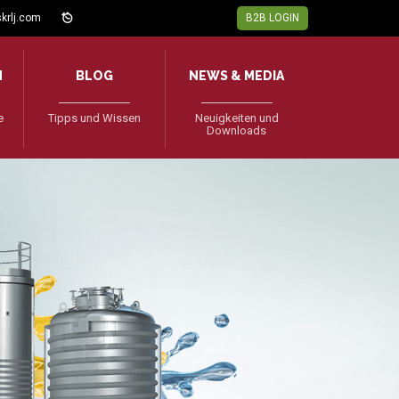
krlj.com
B2B LOGIN
N
BLOG
NEWS & MEDIA
e
Tipps und Wissen
Neuigkeiten und
Downloads