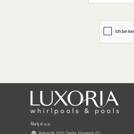
Škrlj d.o.o.
Batuje 90, 5262 Črniče, Slovenija, EU