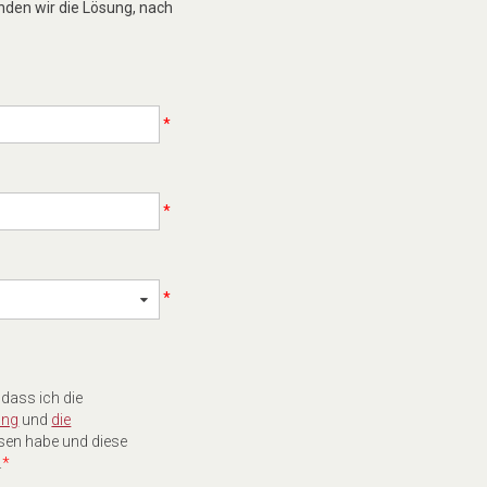
nden wir die Lösung, nach
*
*
*
 dass ich die
ung
und
die
sen habe und diese
.
*