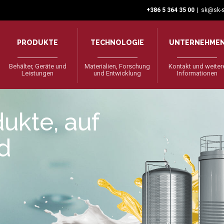
+386 5 364 35 00
|
sk@sk-s
PRODUKTE
TECHNOLOGIE
UNTERNEHME
Behälter, Geräte und
Materialien, Forschung
Kontakt und weiter
Leistungen
und Entwicklung
Informationen
ukte, auf
nd