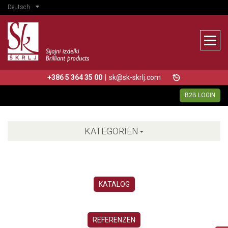
Deutsch
+386 5 364 35 00
|
sk@sk-skrlj.com
B2B LOGIN
KATEGORIEN
KATALOG
REFERENZEN