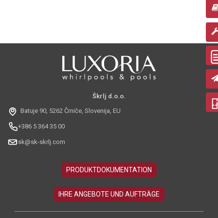
Škrlj d.o.o.
Batuje 90, 5262 Črniče, Slovenija, EU
+386 5 364 35 00
sk@sk-skrlj.com