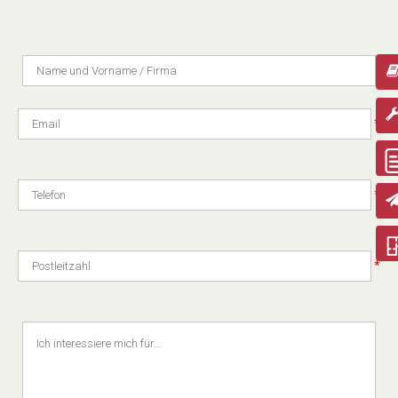
*
*
*