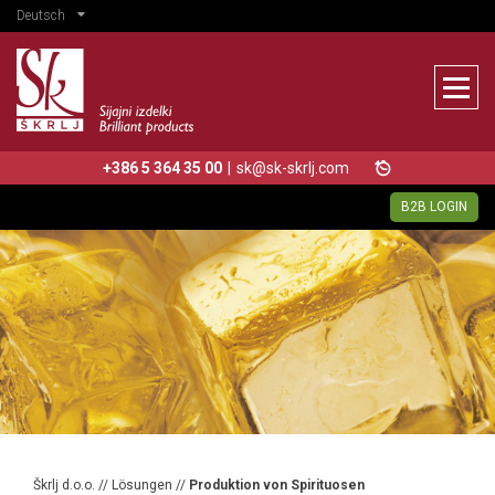
Deutsch
+386 5 364 35 00
|
sk@sk-skrlj.com
B2B LOGIN
Škrlj d.o.o.
//
Lösungen
//
Produktion von Spirituosen