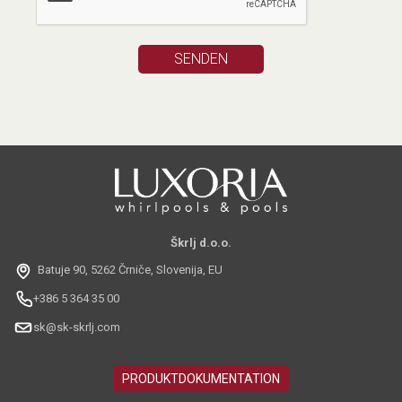
Škrlj d.o.o.
Batuje 90, 5262 Črniče, Slovenija, EU
+386 5 364 35 00
sk@sk-skrlj.com