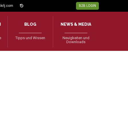
krlj.com
B2B LOGIN
N
BLOG
NEWS & MEDIA
e
Tipps und Wissen
Neuigkeiten und
Downloads