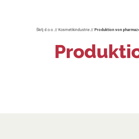
Škrlj d.o.o.
//
Kosmetikindustrie
//
Produktion von pharmaz
Produkti