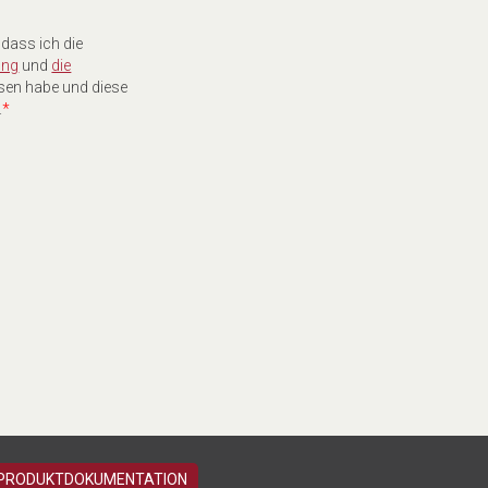
 dass ich die
ung
und
die
sen habe und diese
.
*