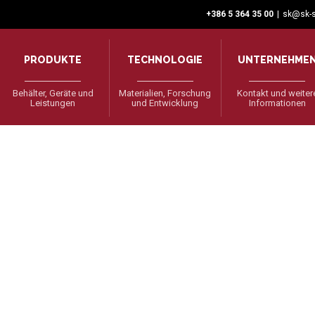
+386 5 364 35 00
|
sk@sk-s
PRODUKTE
TECHNOLOGIE
UNTERNEHME
Behälter, Geräte und
Materialien, Forschung
Kontakt und weiter
Leistungen
und Entwicklung
Informationen