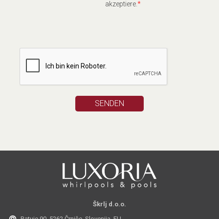
akzeptiere.
*
Škrlj d.o.o.
Batuje 90, 5262 Črniče, Slovenija, EU