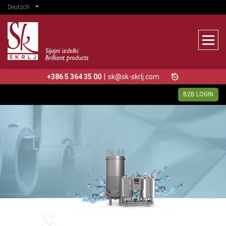
Deutsch
+386 5 364 35 00
|
sk@sk-skrlj.com
B2B LOGIN