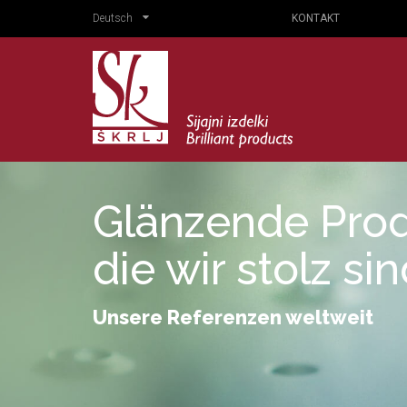
Deutsch
KONTAKT
Glänzende Prod
die wir stolz si
Unsere Referenzen weltweit