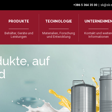
+386 5 364 35 00
|
sk@sk-s
PRODUKTE
TECHNOLOGIE
UNTERNEHME
Behälter, Geräte und
Materialien, Forschung
Kontakt und weiter
Leistungen
und Entwicklung
Informationen
ukte, auf
nd