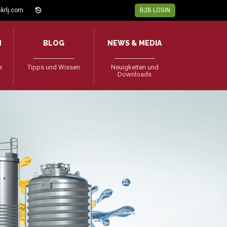
krlj.com
B2B LOGIN
N
BLOG
NEWS & MEDIA
e
Tipps und Wissen
Neuigkeiten und
Downloads