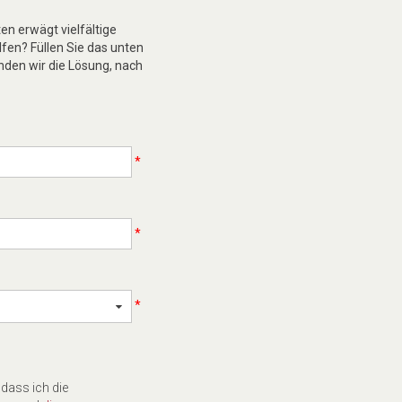
n erwägt vielfältige
lfen? Füllen Sie das unten
nden wir die Lösung, nach
*
*
*
 dass ich die