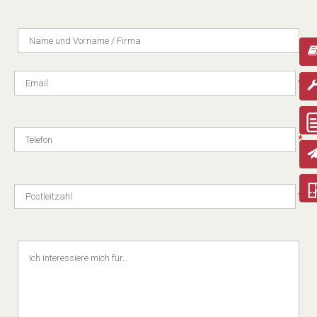
*
*
*