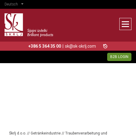
Deutsch
+386 5 364 35 00
|
sk@sk-skrlj.com
B2B LOGIN
Škrlj d.o.o.
//
Getränkeindustrie
//
Traubenverarbeitung und