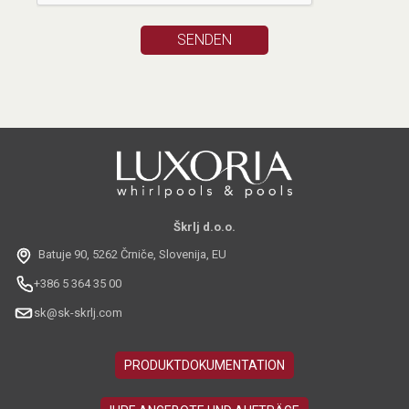
Škrlj d.o.o.
Batuje 90, 5262 Črniče, Slovenija, EU
+386 5 364 35 00
sk@sk-skrlj.com