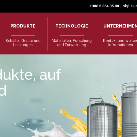
+386 5 364 35 00
|
sk@sk-s
PRODUKTE
TECHNOLOGIE
UNTERNEHME
Behälter, Geräte und
Materialien, Forschung
Kontakt und weiter
Leistungen
und Entwicklung
Informationen
ukte, auf
nd