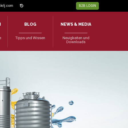
krlj.com
B2B LOGIN
N
BLOG
NEWS & MEDIA
e
Tipps und Wissen
Neuigkeiten und
Downloads