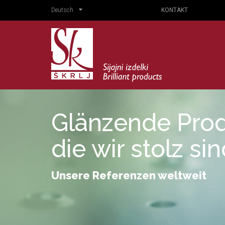
Deutsch
KONTAKT
Glänzende Prod
die wir stolz si
Unsere Referenzen weltweit