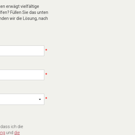
n erwägt vielfältige
lfen? Füllen Sie das unten
nden wir die Lösung, nach
*
*
*
 dass ich die
ung
und
die