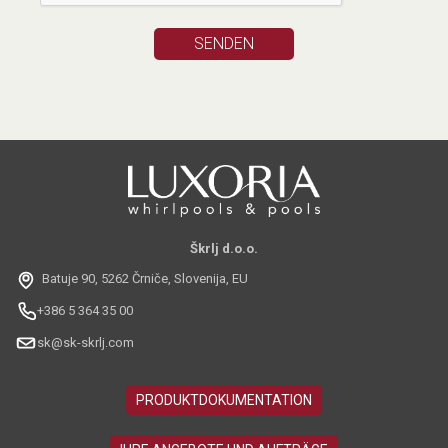
Škrlj d.o.o.
Batuje 90, 5262 Črniče, Slovenija, EU
+386 5 364 35 00
sk@sk-skrlj.com