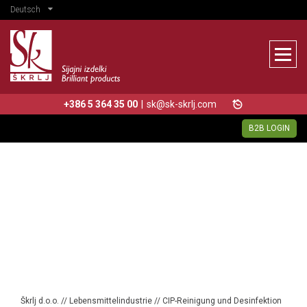
Deutsch
+386 5 364 35 00
|
sk@sk-skrlj.com
B2B LOGIN
Škrlj d.o.o.
//
Lebensmittelindustrie
//
CIP-Reinigung und Desinfektion