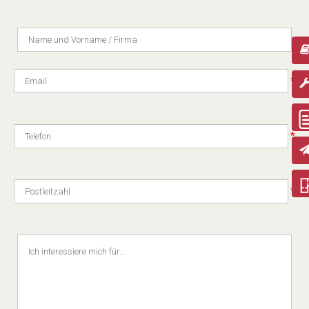
*
*
*