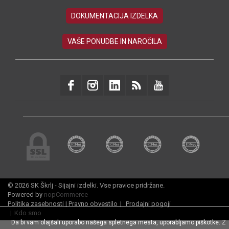
© 2026 SK Škrlj - Sijajni izdelki. Vse pravice pridržane.
Powered by
nopCommerce
Politika zasebnosti
|
Pravno obvestilo
|
Prodajni pogoji
|
Kdo smo
Da bi vam olajšali uporabo našega spletnega mesta, uporabljamo piškotke. Z