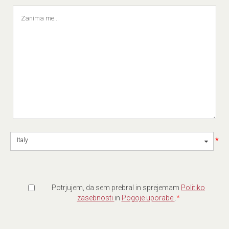
*
Italy
Potrjujem, da sem prebral in sprejemam
Politiko
zasebnosti
in
Pogoje uporabe
.
*