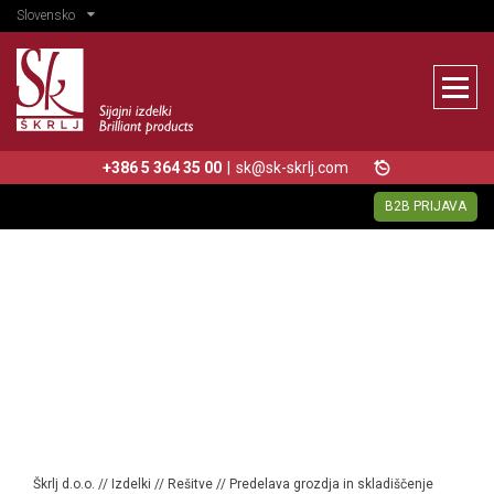
Slovensko
+386 5 364 35 00
|
sk@sk-skrlj.com
B2B PRIJAVA
Škrlj d.o.o.
//
Izdelki
//
Rešitve
//
Predelava grozdja in skladiščenje