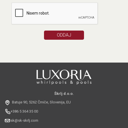
Škrlj d.o.o.
Batuje 90, 5262 Črniče, Slovenija, EU
+386 5 364 35 00
sk@sk-skrlj.com