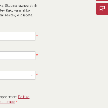
ika. Skupina raznovrstnih
itev. Kako vam lahko
 rešitev, ki jo iščete.
*
*
*
in sprejemam
Politiko
e uporabe
.
*