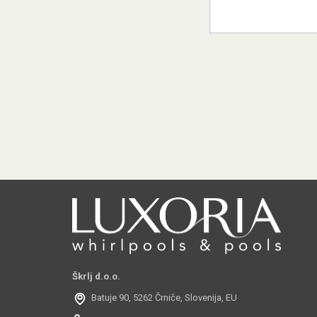
Škrlj d.o.o.
Batuje 90, 5262 Črniče, Slovenija, EU