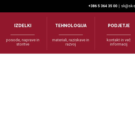
+386 5 364 35 00
|
sk@sk-s
IZDELKI
TEHNOLOGIJA
PODJETJE
posode, naprave in
materiali, raziskave in
kontakt in več
storitve
razvoj
informacij