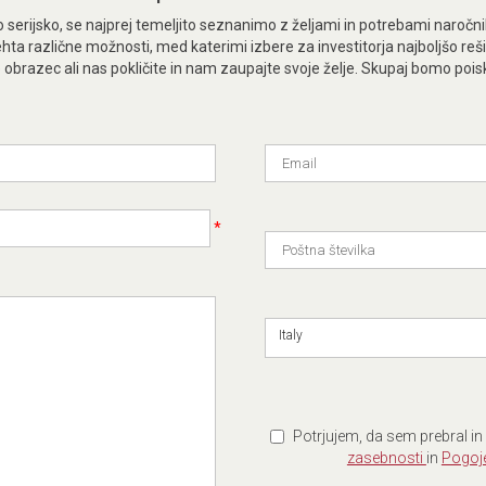
 serijsko, se najprej temeljito seznanimo z željami in potrebami naročn
hta različne možnosti, med katerimi izbere za investitorja najboljšo reš
razec ali nas pokličite in nam zaupajte svoje želje. Skupaj bomo poiskali
*
Italy
Potrjujem, da sem prebral 
zasebnosti
in
Pogoj