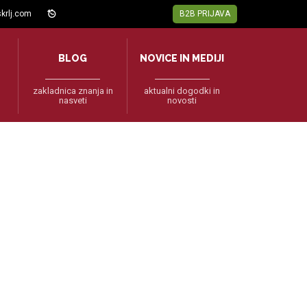
krlj.com
B2B PRIJAVA
BLOG
NOVICE IN MEDIJI
zakladnica znanja in
aktualni dogodki in
nasveti
novosti