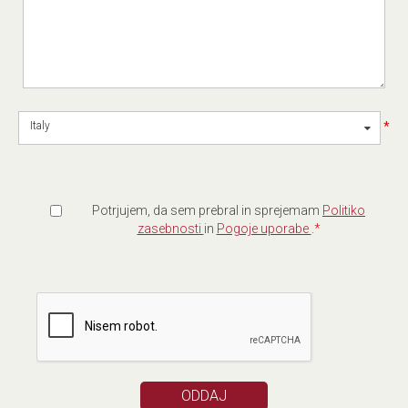
*
Italy
Potrjujem, da sem prebral in sprejemam
Politiko
zasebnosti
in
Pogoje uporabe
.
*