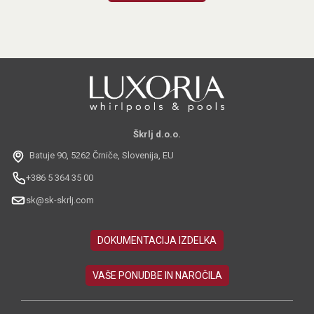
Škrlj d.o.o.
Batuje 90, 5262 Črniče, Slovenija, EU
+386 5 364 35 00
sk@sk-skrlj.com