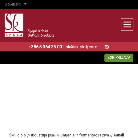
Slovensko
+386 5 364 35 00
|
sk@sk-skrlj.com
B2B PRIJAVA
Škrlj d.o.o.
//
Industrija pijač
//
Varjenje in fermentacija piva
//
Kanali