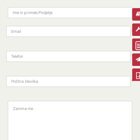
*
*
*