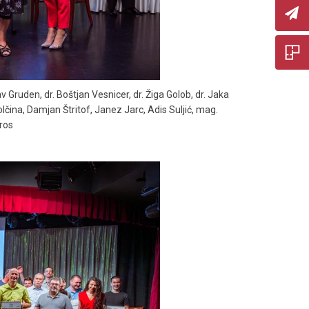
lav Gruden, dr. Boštjan Vesnicer, dr. Žiga Golob, dr. Jaka
olčina, Damjan Štritof, Janez Jarc, Adis Suljić, mag.
Gros