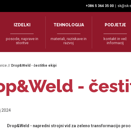
+386 5 364 35 00
|
sk@sk-s
IZDELKI
TEHNOLOGIJA
PODJETJE
posode, naprave in
materiali, raziskave in
kontakt in več
storitve
razvoj
informacij
vice
//
Drop&Weld - čestitke ekipi
op&Weld - česti
ij 2024
Drop&Weld - napredni strojni vid za zeleno transformacijo proc