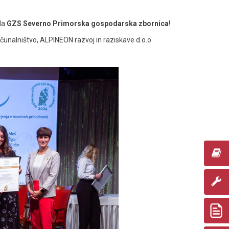
la
GZS Severno Primorska gospodarska zbornica
!
ačunalništvo
, ALPINEON razvoj in raziskave d.o.o