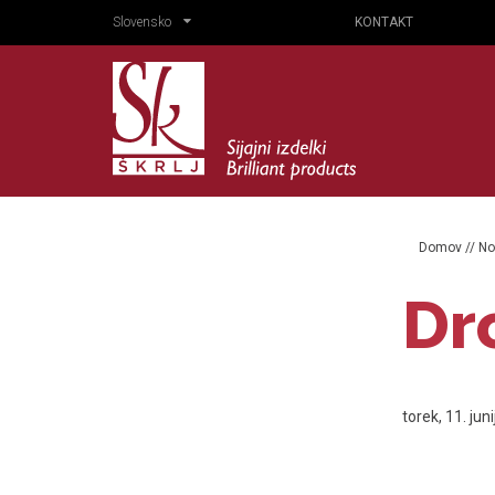
Slovensko
KONTAKT
Domov
//
No
Dr
torek, 11. jun