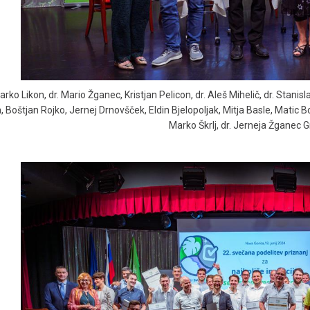
arko Likon, dr. Mario Žganec, Kristjan Pelicon, dr. Aleš Mihelič, dr. Stanis
, Boštjan Rojko, Jernej Drnovšček, Eldin Bjelopoljak, Mitja Basle, Matic B
Marko Škrlj, dr. Jerneja Žganec 