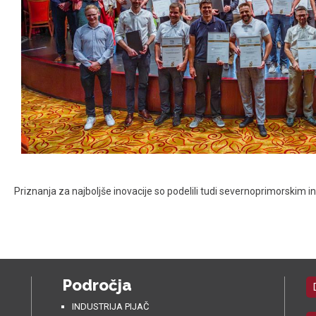
Priznanja za najboljše inovacije so podelili tudi severnoprimorskim
Področja
INDUSTRIJA PIJAČ