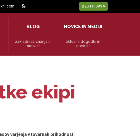
krlj.com
B2B PRIJAVA
BLOG
NOVICE IN MEDIJI
zakladnica znanja in
aktualni dogodki in
nasveti
novosti
tke ekipi
esov varjenja v tovarnah prihodnosti