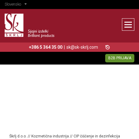
Slovensko
+386 5 364 35 00
|
sk@sk-skrlj.com
B2B PRIJAVA
Škrlj d.o.o.
//
Kozmetična industrija
//
CIP čiščenje in dezinfekcija