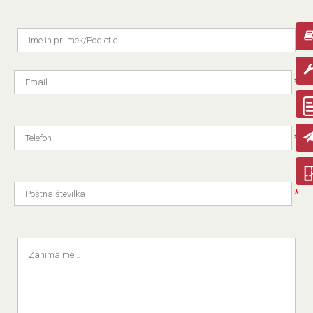
*
*
*