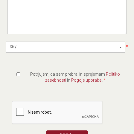
*
Italy
Potrjujem, da sem prebral in sprejemam
Politiko
zasebnosti
in
Pogoje uporabe
.
*