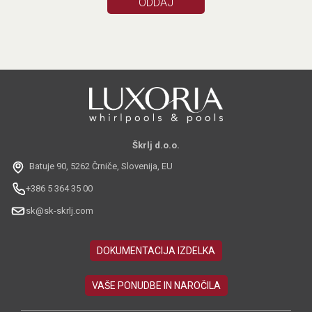
Škrlj d.o.o.
Batuje 90, 5262 Črniče, Slovenija, EU
+386 5 364 35 00
sk@sk-skrlj.com