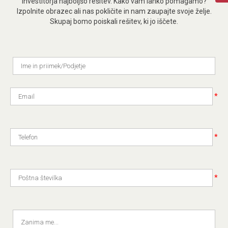
investitorja najboljšo rešitev. Kako vam lahko pomagamo?
Izpolnite obrazec ali nas pokličite in nam zaupajte svoje želje.
Skupaj bomo poiskali rešitev, ki jo iščete.
*
*
*