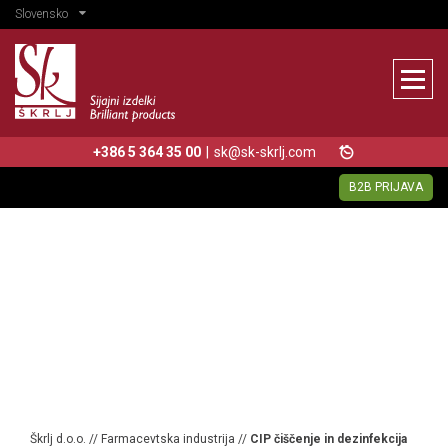
Slovensko
+386 5 364 35 00
|
sk@sk-skrlj.com
B2B PRIJAVA
Škrlj d.o.o.
//
Farmacevtska industrija
//
CIP čiščenje in dezinfekcija