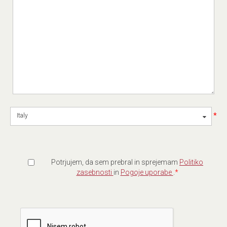
*
Italy
Potrjujem, da sem prebral in sprejemam
Politiko
zasebnosti
in
Pogoje uporabe
.
*