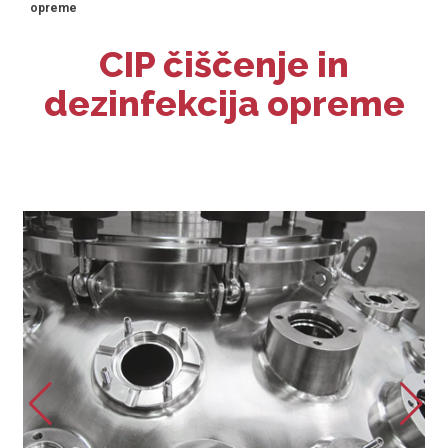
opreme
CIP čiščenje in
dezinfekcija opreme
Posode CIP/SIP
VEČ