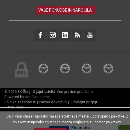
© 2026 SK Škrlj - Sijajni izdelki. Vse pravice pridržane.
Powered by
nopCommerce
Politika zasebnosti
|
Pravno obvestilo
|
Prodajni pogoji
|
Kdo smo
Da bi vam olajšali uporabo našega spletnega mesta, uporabljamo piškotke. Z
obiskom in uporabo spletnega mesta soglašate z uporabo piškotkov.