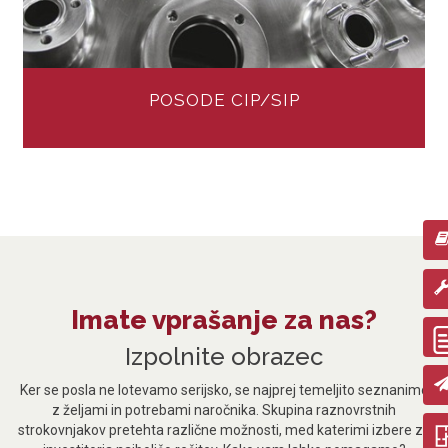
POSODE CIP/SIP
Imate vprašanje za nas?
Izpolnite obrazec
Ker se posla ne lotevamo serijsko, se najprej temeljito seznanimo
z željami in potrebami naročnika. Skupina raznovrstnih
strokovnjakov pretehta različne možnosti, med katerimi izbere za