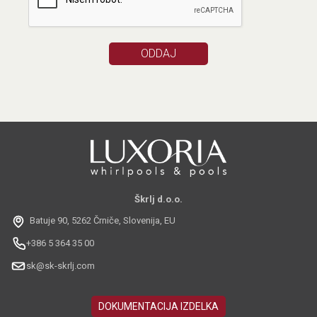
Škrlj d.o.o.
Batuje 90, 5262 Črniče, Slovenija, EU
+386 5 364 35 00
sk@sk-skrlj.com