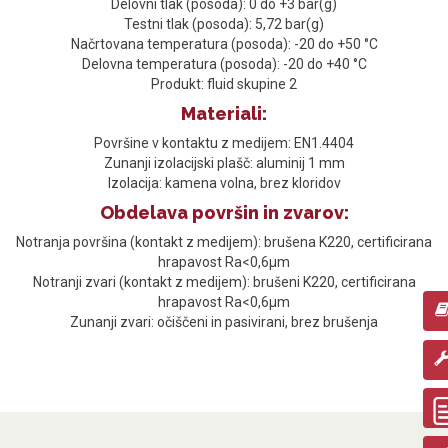
Delovni tlak (posoda): 0 do +3 bar(g)
Testni tlak (posoda): 5,72 bar(g)
Načrtovana temperatura (posoda): -20 do +50 °C
Delovna temperatura (posoda): -20 do +40 °C
Produkt: fluid skupine 2
Materiali:
Površine v kontaktu z medijem: EN1.4404
Zunanji izolacijski plašč: aluminij 1 mm
Izolacija: kamena volna, brez kloridov
Obdelava površin in zvarov:
Notranja površina (kontakt z medijem): brušena K220, certificirana
hrapavost Ra<0,6μm
Notranji zvari (kontakt z medijem): brušeni K220, certificirana
hrapavost Ra<0,6μm
Zunanji zvari: očiščeni in pasivirani, brez brušenja