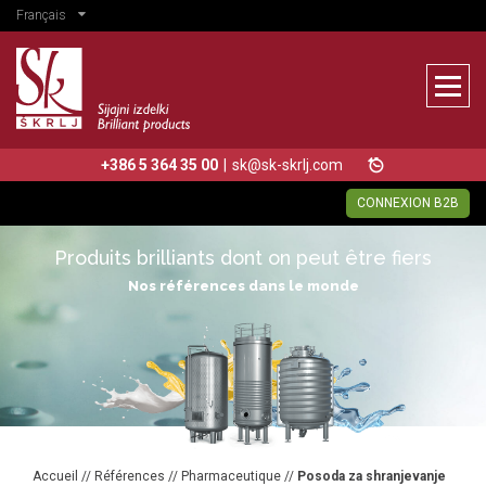
Français
+386 5 364 35 00
|
sk@sk-skrlj.com
CONNEXION B2B
Produits brilliants dont on peut être fiers
Nos références dans le monde
Accueil
//
Références
//
Pharmaceutique
//
Posoda za shranjevanje