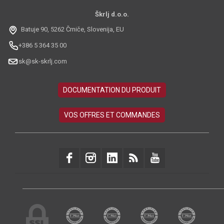
Škrlj d.o.o.
Batuje 90, 5262 Črniče, Slovenija, EU
+386 5 364 35 00
sk@sk-skrlj.com