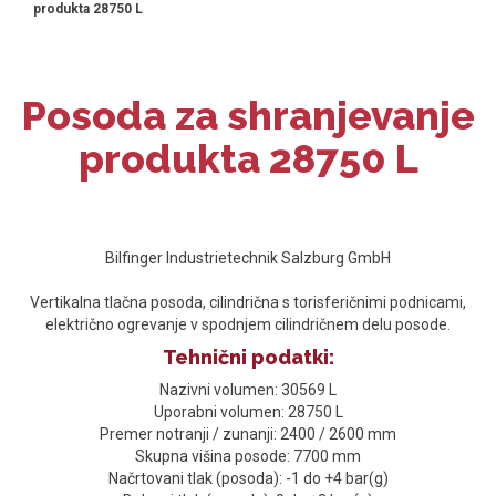
produkta 28750 L
Posoda za shranjevanje
produkta 28750 L
Bilfinger Industrietechnik Salzburg GmbH
Vertikalna tlačna posoda, cilindrična s torisferičnimi podnicami,
električno ogrevanje v spodnjem cilindričnem delu posode.
Tehnični podatki:
Nazivni volumen: 30569 L
Uporabni volumen: 28750 L
Premer notranji / zunanji: 2400 / 2600 mm
Skupna višina posode: 7700 mm
Načrtovani tlak (posoda): -1 do +4 bar(g)