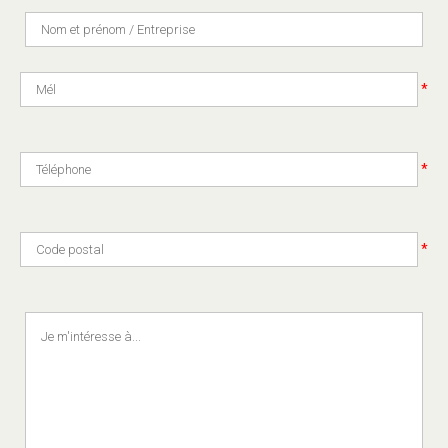
*
*
*