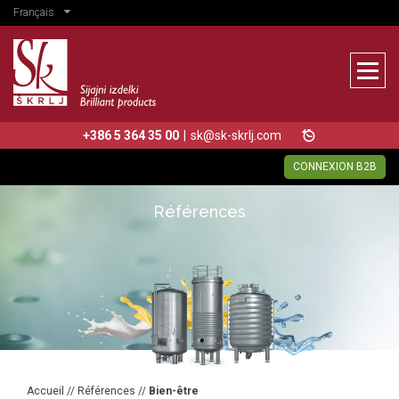
Français
+386 5 364 35 00
|
sk@sk-skrlj.com
CONNEXION B2B
Références
Accueil
//
Références
//
Bien-être