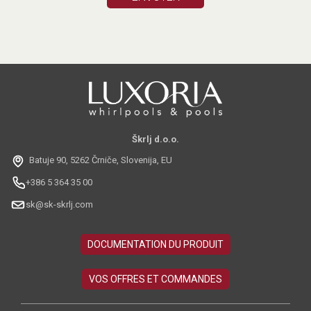
Škrlj d.o.o.
Batuje 90, 5262 Črniče, Slovenija, EU
+386 5 364 35 00
sk@sk-skrlj.com