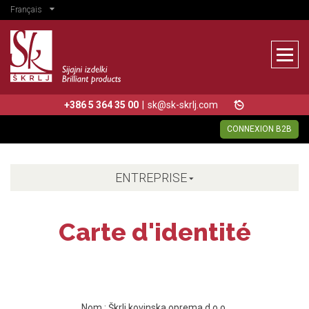
Français
+386 5 364 35 00
|
sk@sk-skrlj.com
CONNEXION B2B
ENTREPRISE
Carte d'identité
Nom : Škrlj kovinska oprema d.o.o.