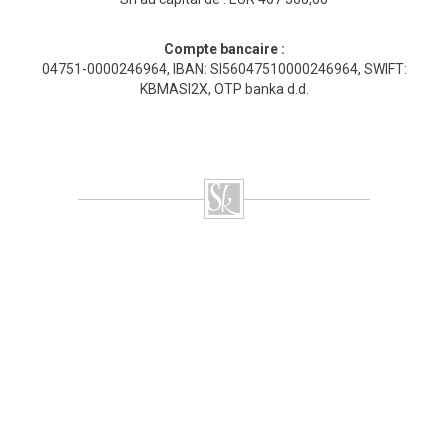
Compte bancaire :
04751-0000246964, IBAN: SI56047510000246964, SWIFT:
KBMASI2X, OTP banka d.d.