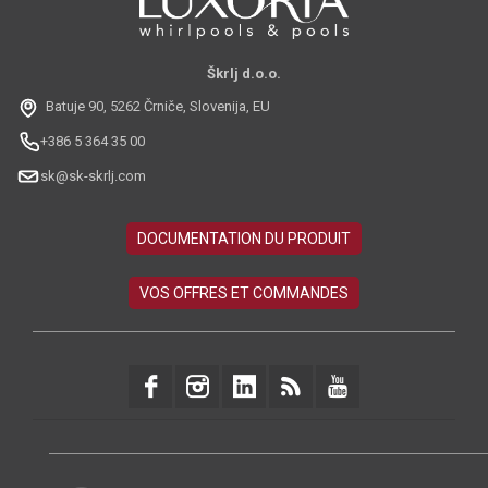
Škrlj d.o.o.
Batuje 90, 5262 Črniče, Slovenija, EU
+386 5 364 35 00
sk@sk-skrlj.com