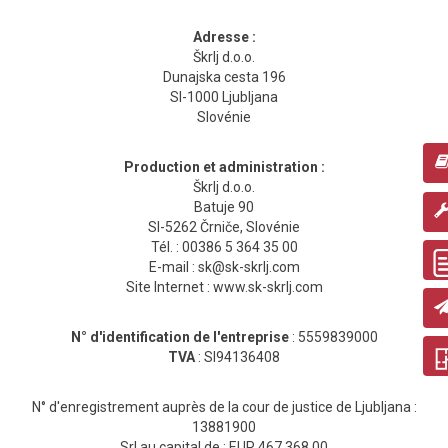
Adresse :
Škrlj d.o.o.
Dunajska cesta 196
SI-1000 Ljubljana
Slovénie
Production et administration :
Škrlj d.o.o.
Batuje 90
SI-5262 Črniče, Slovénie
Tél. : 00386 5 364 35 00
E-mail : sk@sk-skrlj.com
Site Internet : www.sk-skrlj.com
N° d'identification de l'entreprise
: 5559839000
TVA
: SI94136408
N° d'enregistrement auprès de la cour de justice de Ljubljana :
13881900
Srl au capital de : EUR 467 368,00