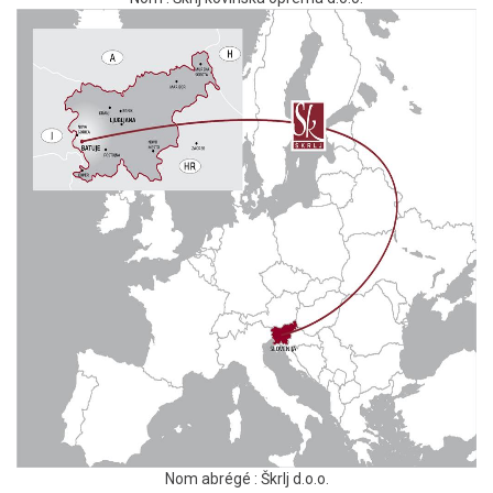
Nom abrégé : Škrlj d.o.o.