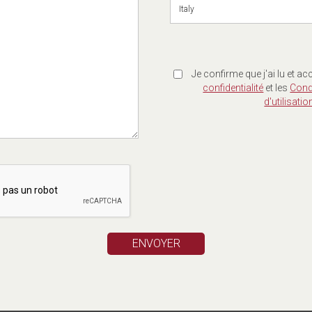
Italy
Je confirme que j'ai lu et ac
confidentialité
et les
Cond
d'utilisatio