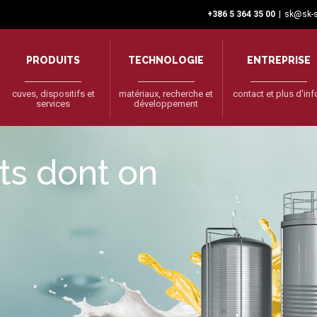
+386 5 364 35 00
|
sk@sk-s
PRODUITS
TECHNOLOGIE
ENTREPRISE
cuves, dispositifs et
matériaux, recherche et
contact et plus d'in
services
développement
nts dont on