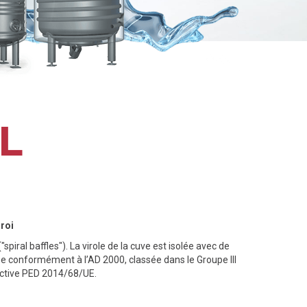
 L
roi
spiral baffles"). La virole de la cuve est isolée avec de
quée conformément à l’AD 2000, classée dans le Groupe III
rective PED 2014/68/UE.