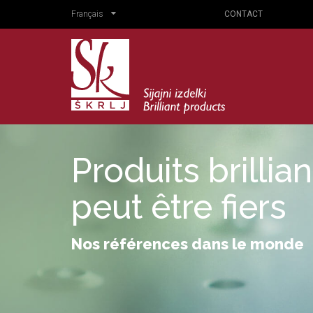
Français
CONTACT
Produits brillia
peut être fiers
Nos références dans le monde