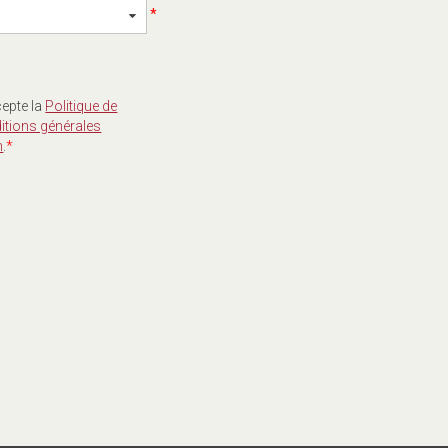
*
cepte la
Politique de
itions générales
n
.
*