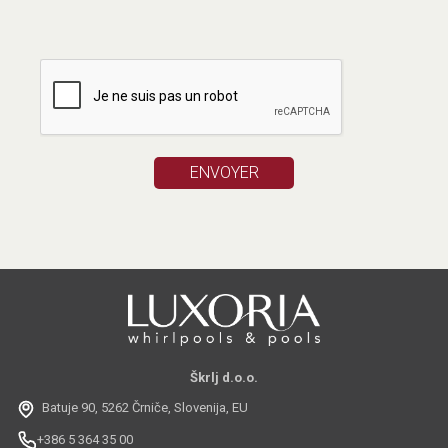
Škrlj d.o.o.
Batuje 90, 5262 Črniče, Slovenija, EU
+386 5 364 35 00