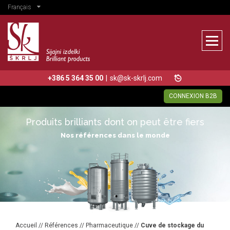
Français
+386 5 364 35 00
|
sk@sk-skrlj.com
CONNEXION B2B
Produits brilliants dont on peut être fiers
Nos références dans le monde
Accueil
//
Références
//
Pharmaceutique
//
Cuve de stockage du