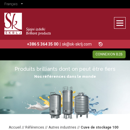
Français
+386 5 364 35 00
|
sk@sk-skrlj.com
CONNEXION B2B
Produits brilliants dont on peut être fiers
Nos références dans le monde
Accueil
//
Références
//
Autres industries
//
Cuve de stockage 100