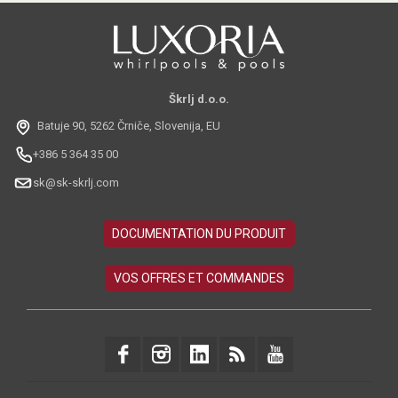
Škrlj d.o.o.
Batuje 90, 5262 Črniče, Slovenija, EU
+386 5 364 35 00
sk@sk-skrlj.com